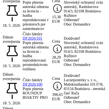
Cena
zverejnenia
Popis plnenia
Slovenský ochranný zväz
autorská odmena
autorský, Rastislavova
za licenciu -
914/3, 82108 Bratislava-
hudba
Ružinov
15,38
reprodukovaná v
Odberateľ
EUR
priestoroch pre
Obec Demandice
18. 5. 2026
zamestnancov
Číslo faktúry
Dátum
DF2026/101
Dodávateľ
Cena
zverejnenia
Popis plnenia
Slovenský ochranný zväz
autorská odmena
autorský, Rastislavova
za licenciu -
914/3, 82108 Bratislava-
hudba
Ružinov
28,29
reprodukovaná
Odberateľ
EUR
prostredníctvom
Obec Demandice
18. 5. 2026
rozhlasu
Dátum
Dodávateľ
Cena
zverejnenia
Číslo faktúry
Lacnepostreky s. r. o.,
DF2026/100
Malokrasňanská 10137/8,
Popis plnenia
83154 Bratislava - mestská
ROUNDUP
časť Rača
398,65
BIAKTIV PRO
Odberateľ
EUR
Obec Demandice
18. 5. 2026
Dátum