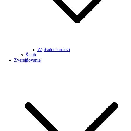
Zápisnice komisií
Štatút
Zverejňovanie