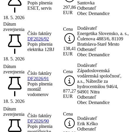
Popis plnenia
Santovka
297,86
ESET, servis
Odberateľ
EUR
Obec Demandice
18. 5. 2026
Dátum
Dodávateľ
Cena
zverejnenia
Číslo faktúry
Energetika Slovensko, a. s.,
DF2026/92
Čulenova 4883/6, 81109
Popis plnenia
Bratislava-Staré Mesto
138,41
elektrika 12BJ
Odberateľ
EUR
Obec Demandice
18. 5. 2026
Dodávateľ
Dátum
Západoslovenská
Cena
zverejnenia
Číslo faktúry
vodárenská spoločnosť,
DF2026/91
a.s., Nábrežie za
Popis plnenia
hydrocentrálou 946/4,
montáž
877,27
94901 Nitra
vodomerov
EUR
Odberateľ
18. 5. 2026
Obec Demandice
Dátum
Cena
zverejnenia
Číslo faktúry
Dodávateľ
DF2026/90
Erik Krško
Popis plnenia
Odberateľ
montážnicke