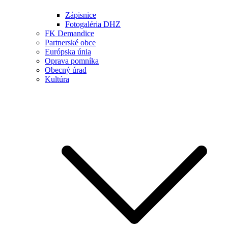
Zápisnice
Fotogaléria DHZ
FK Demandice
Partnerské obce
Európska únia
Oprava pomníka
Obecný úrad
Kultúra