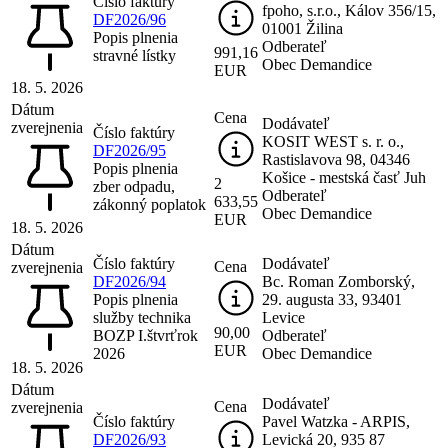
Číslo faktúry
fpoho, s.r.o., Kálov 356/15,
DF2026/96
01001 Žilina
Popis plnenia
Odberateľ
991,16
stravné lístky
Obec Demandice
EUR
18. 5. 2026
Dátum
Cena
Dodávateľ
zverejnenia
Číslo faktúry
KOSIT WEST s. r. o.,
DF2026/95
Rastislavova 98, 04346
Popis plnenia
Košice - mestská časť Juh
2
zber odpadu,
Odberateľ
633,55
zákonný poplatok
Obec Demandice
EUR
18. 5. 2026
Dátum
Číslo faktúry
Dodávateľ
Cena
zverejnenia
DF2026/94
Bc. Roman Zomborský,
Popis plnenia
29. augusta 33, 93401
služby technika
Levice
90,00
BOZP I.štvrťrok
Odberateľ
EUR
2026
Obec Demandice
18. 5. 2026
Dátum
Dodávateľ
Cena
zverejnenia
Číslo faktúry
Pavel Watzka - ARPIS,
DF2026/93
Levická 20, 935 87