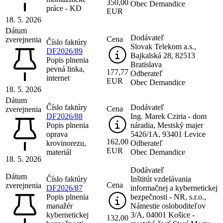
350,00
Obec Demandice
práce - KD
EUR
18. 5. 2026
Dátum
Dodávateľ
Cena
zverejnenia
Číslo faktúry
Slovak Telekom a.s.,
DF2026/89
Bajkalská 28, 82513
Popis plnenia
Bratislava
pevná linka,
177,77
Odberateľ
internet
EUR
Obec Demandice
18. 5. 2026
Dátum
Číslo faktúry
Dodávateľ
Cena
zverejnenia
DF2026/88
Ing. Marek Cziria - dom
Popis plnenia
náradia, Mestský majer
oprava
5426/1A, 93401 Levice
162,00
krovinorezu,
Odberateľ
EUR
materiál
Obec Demandice
18. 5. 2026
Dodávateľ
Dátum
Číslo faktúry
Inštitút vzdelávania
Cena
zverejnenia
DF2026/87
informačnej a kybernetickej
Popis plnenia
bezpečnosti - NR, s.r.o.,
manažér
Námestie osloboditeľov
kybernetickej
3/A, 04001 Košice -
132,00