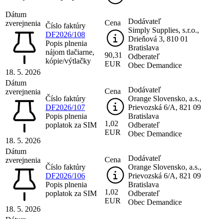
Dátum
Dodávateľ
Cena
zverejnenia
Číslo faktúry
Simply Supplies, s.r.o.,
DF2026/108
Drieňová 3, 810 01
Popis plnenia
Bratislava
nájom tlačiarne,
90,31
Odberateľ
kópie/výtlačky
EUR
Obec Demandice
18. 5. 2026
Dátum
Dodávateľ
Cena
zverejnenia
Číslo faktúry
Orange Slovensko, a.s.,
DF2026/107
Prievozská 6/A, 821 09
Popis plnenia
Bratislava
1,02
poplatok za SIM
Odberateľ
EUR
Obec Demandice
18. 5. 2026
Dátum
Dodávateľ
Cena
zverejnenia
Číslo faktúry
Orange Slovensko, a.s.,
DF2026/106
Prievozská 6/A, 821 09
Popis plnenia
Bratislava
1,02
poplatok za SIM
Odberateľ
EUR
Obec Demandice
18. 5. 2026