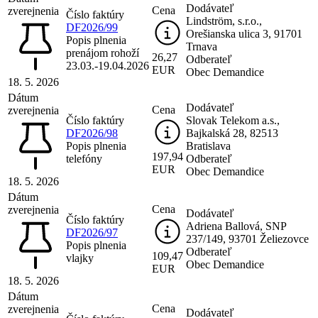
Dodávateľ
Cena
zverejnenia
Číslo faktúry
Lindström, s.r.o.,
DF2026/99
Orešianska ulica 3, 91701
Popis plnenia
Trnava
prenájom rohoží
26,27
Odberateľ
23.03.-19.04.2026
EUR
Obec Demandice
18. 5. 2026
Dátum
Dodávateľ
Cena
zverejnenia
Číslo faktúry
Slovak Telekom a.s.,
DF2026/98
Bajkalská 28, 82513
Popis plnenia
Bratislava
197,94
telefóny
Odberateľ
EUR
Obec Demandice
18. 5. 2026
Dátum
Cena
zverejnenia
Dodávateľ
Číslo faktúry
Adriena Ballová, SNP
DF2026/97
237/149, 93701 Želiezovce
Popis plnenia
Odberateľ
109,47
vlajky
Obec Demandice
EUR
18. 5. 2026
Dátum
Cena
zverejnenia
Dodávateľ