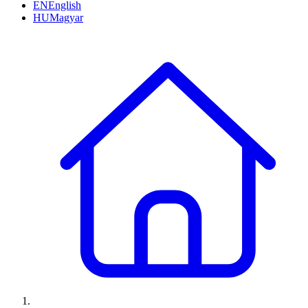
EN
English
HU
Magyar