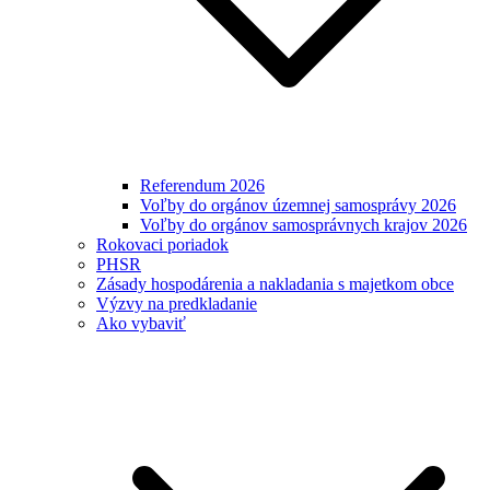
Referendum 2026
Voľby do orgánov územnej samosprávy 2026
Voľby do orgánov samosprávnych krajov 2026
Rokovaci poriadok
PHSR
Zásady hospodárenia a nakladania s majetkom obce
Výzvy na predkladanie
Ako vybaviť