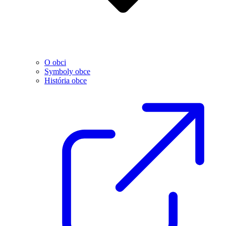
O obci
Symboly obce
História obce