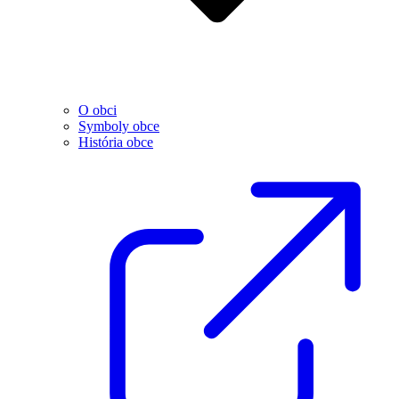
O obci
Symboly obce
História obce