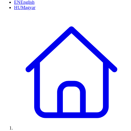
EN
English
HU
Magyar