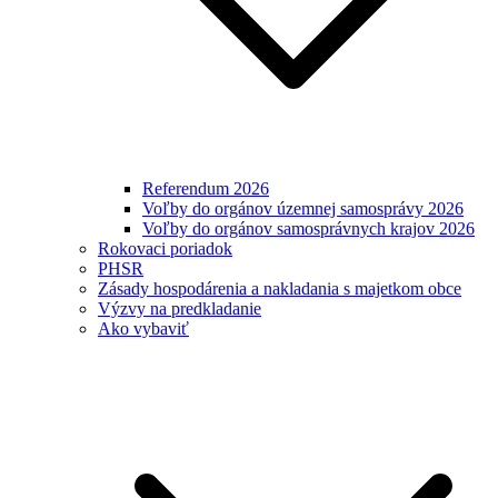
Referendum 2026
Voľby do orgánov územnej samosprávy 2026
Voľby do orgánov samosprávnych krajov 2026
Rokovaci poriadok
PHSR
Zásady hospodárenia a nakladania s majetkom obce
Výzvy na predkladanie
Ako vybaviť