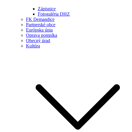
Zápisnice
Fotogaléria DHZ
FK Demandice
Partnerské obce
Európska únia
Oprava pomníka
Obecný úrad
Kultúra