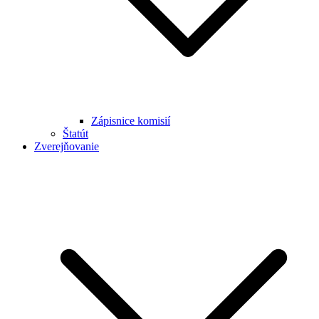
Zápisnice komisií
Štatút
Zverejňovanie