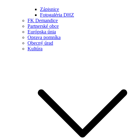
Zápisnice
Fotogaléria DHZ
FK Demandice
Partnerské obce
Európska únia
Oprava pomníka
Obecný úrad
Kultúra