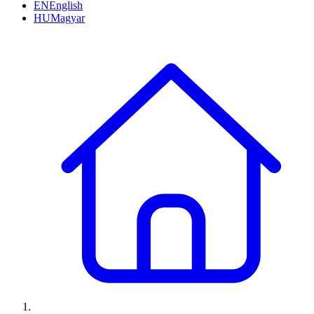
EN
English
HU
Magyar