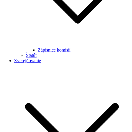
Zápisnice komisií
Štatút
Zverejňovanie