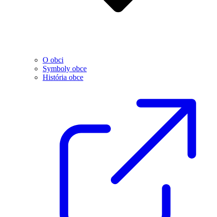
O obci
Symboly obce
História obce