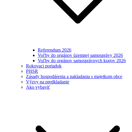
Referendum 2026
Voľby do orgánov územnej samosprávy 2026
Voľby do orgánov samosprávnych krajov 2026
Rokovaci poriadok
PHSR
Zásady hospodárenia a nakladania s majetkom obce
Výzvy na predkladanie
Ako vybaviť