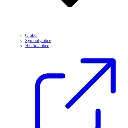
O obci
Symboly obce
História obce