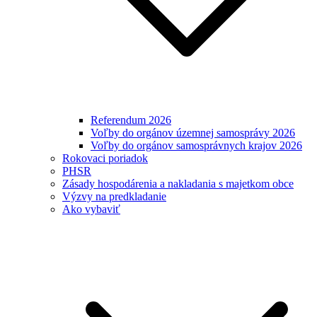
Referendum 2026
Voľby do orgánov územnej samosprávy 2026
Voľby do orgánov samosprávnych krajov 2026
Rokovaci poriadok
PHSR
Zásady hospodárenia a nakladania s majetkom obce
Výzvy na predkladanie
Ako vybaviť