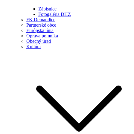
Zápisnice
Fotogaléria DHZ
FK Demandice
Partnerské obce
Európska únia
Oprava pomníka
Obecný úrad
Kultúra