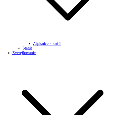
Zápisnice komisií
Štatút
Zverejňovanie