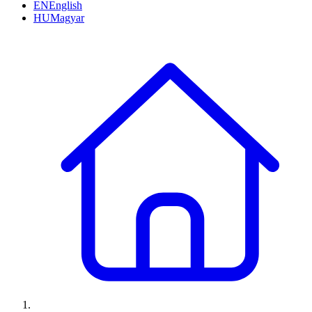
EN
English
HU
Magyar