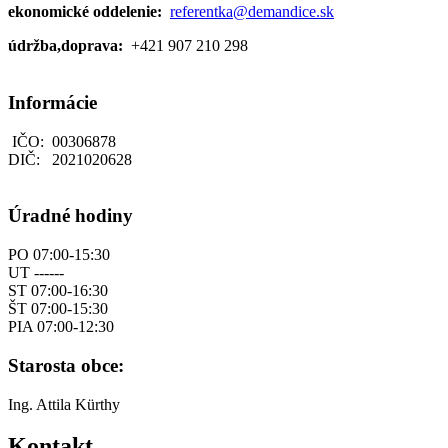
ekonomické oddelenie:
referentka@demandice.sk
údržba,doprava:
+421 907 210 298
Informácie
IČO: 00306878
DIČ: 2021020628
Úradné hodiny
PO 07:00-15:30
UT ------
ST 07:00-16:30
ŠT 07:00-15:30
PIA 07:00-12:30
Starosta obce:
Ing. Attila Kürthy
Kontakt