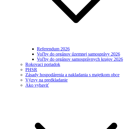
Referendum 2026
Voľby do orgánov územnej samosprávy 2026
Voľby do orgánov samosprávnych krajov 2026
Rokovaci poriadok
PHSR
Zásady hospodárenia a nakladania s majetkom obce
Výzvy na predkladanie
Ako vybaviť