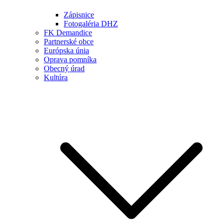
Zápisnice
Fotogaléria DHZ
FK Demandice
Partnerské obce
Európska únia
Oprava pomníka
Obecný úrad
Kultúra