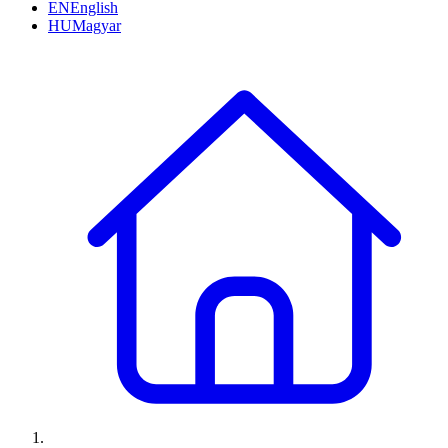
EN
English
HU
Magyar