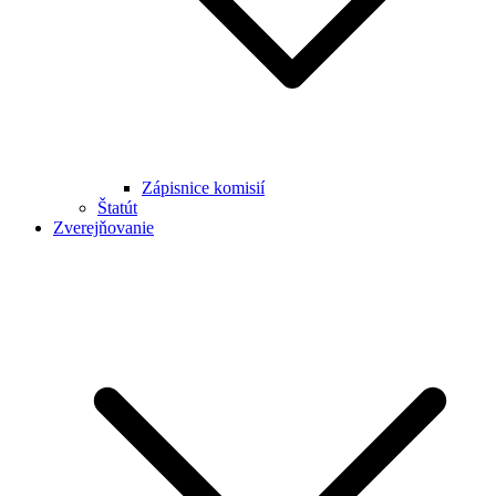
Zápisnice komisií
Štatút
Zverejňovanie