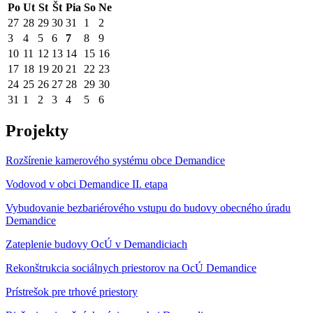
Po
Ut
St
Št
Pia
So
Ne
27
28
29
30
31
1
2
3
4
5
6
7
8
9
10
11
12
13
14
15
16
17
18
19
20
21
22
23
24
25
26
27
28
29
30
31
1
2
3
4
5
6
Projekty
Rozšírenie kamerového systému obce Demandice
Vodovod v obci Demandice II. etapa
Vybudovanie bezbariérového vstupu do budovy obecného úradu
Demandice
Zateplenie budovy OcÚ v Demandiciach
Rekonštrukcia sociálnych priestorov na OcÚ Demandice
Prístrešok pre trhové priestory