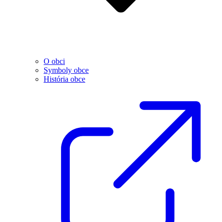
O obci
Symboly obce
História obce