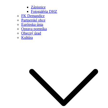
Zápisnice
Fotogaléria DHZ
FK Demandice
Partnerské obce
Európska únia
Oprava pomníka
Obecný úrad
Kultúra