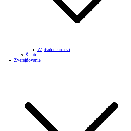
Zápisnice komisií
Štatút
Zverejňovanie