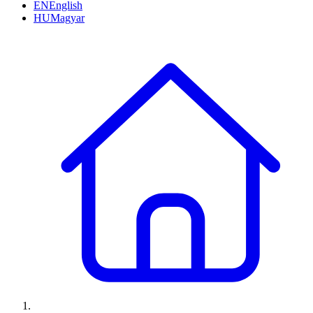
EN
English
HU
Magyar