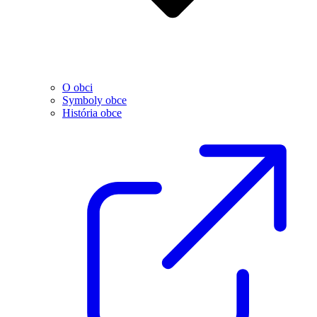
O obci
Symboly obce
História obce