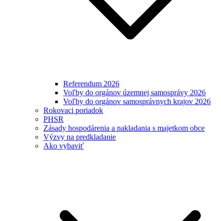
Referendum 2026
Voľby do orgánov územnej samosprávy 2026
Voľby do orgánov samosprávnych krajov 2026
Rokovaci poriadok
PHSR
Zásady hospodárenia a nakladania s majetkom obce
Výzvy na predkladanie
Ako vybaviť