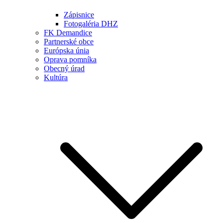
Zápisnice
Fotogaléria DHZ
FK Demandice
Partnerské obce
Európska únia
Oprava pomníka
Obecný úrad
Kultúra