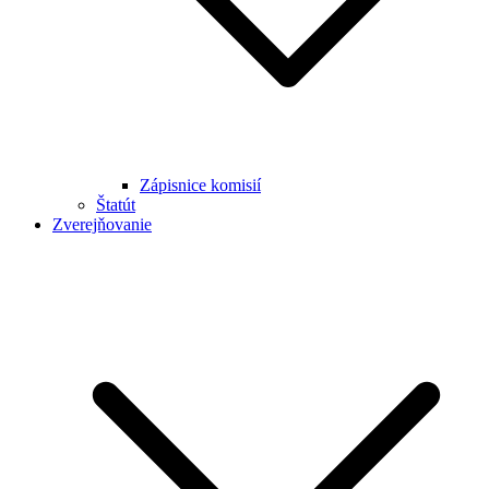
Zápisnice komisií
Štatút
Zverejňovanie