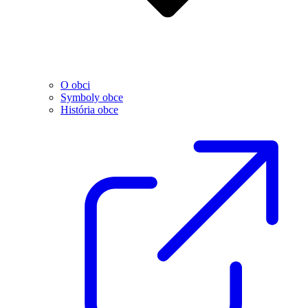
O obci
Symboly obce
História obce