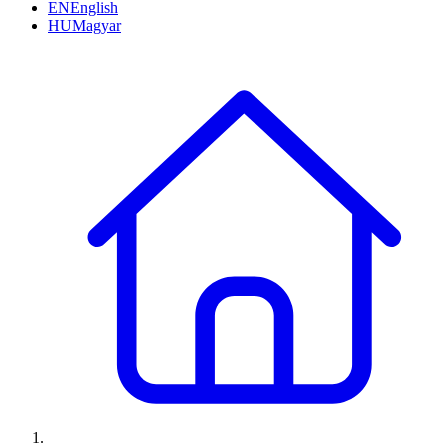
EN
English
HU
Magyar