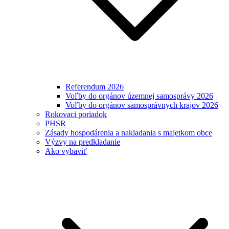
Referendum 2026
Voľby do orgánov územnej samosprávy 2026
Voľby do orgánov samosprávnych krajov 2026
Rokovaci poriadok
PHSR
Zásady hospodárenia a nakladania s majetkom obce
Výzvy na predkladanie
Ako vybaviť