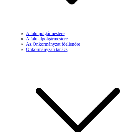
A falu polgármestere
A falu alpolgármestere
Az Önkormányzat főellenőre
Önkormányzati tanács