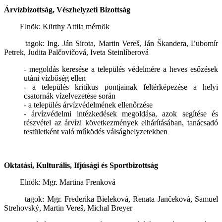
Árvízbizottság, Vészhelyzeti Bizottság
Elnök: Kürthy Attila mérnök
tagok: Ing. Ján Sirota, Martin Vereš, Ján Škandera, Ľubomír
Petrek, Judita Palčovičová, Iveta Steinlíberová
- megoldás keresése a település védelmére a heves esőzések
utáni vízbőség ellen
- a település kritikus pontjainak feltérképezése a helyi
csatornák vízelvezetése során
- a település árvízvédelmének ellenőrzése
- árvízvédelmi intézkedések megoldása, azok segítése és
részvétel az árvízi következmények elhárításában, tanácsadó
testületként való működés válsághelyzetekben
Oktatási, Kulturális, Ifjúsági és Sportbizottság
Elnök: Mgr. Martina Frenková
tagok: Mgr. Frederika Bieleková, Renata Jančeková, Samuel
Strehovský, Martin Vereš, Michal Breyer