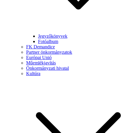
Jegyzőkönyvek
Fotóalbum
FK Demandice
Partner önkormányzatok
Európai Unió
Műemlékjavítás
Önkormányzati hivatal
Kultúra