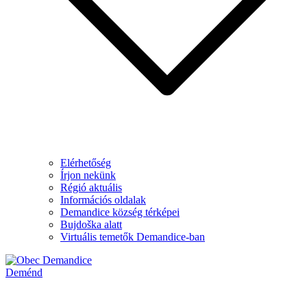
Elérhetőség
Írjon nekünk
Régió aktuális
Információs oldalak
Demandice község térképei
Bujdoška alatt
Virtuális temetők Demandice-ban
Deménd