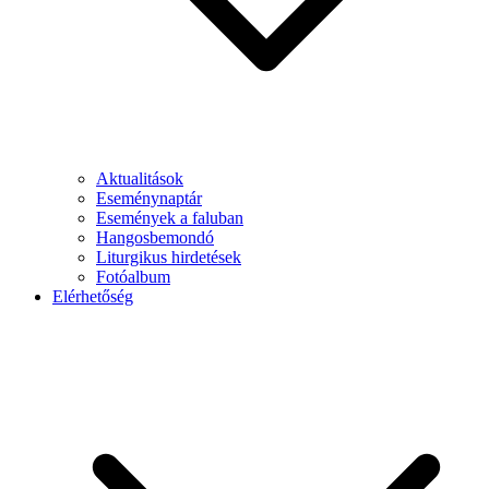
Aktualitások
Eseménynaptár
Események a faluban
Hangosbemondó
Liturgikus hirdetések
Fotóalbum
Elérhetőség