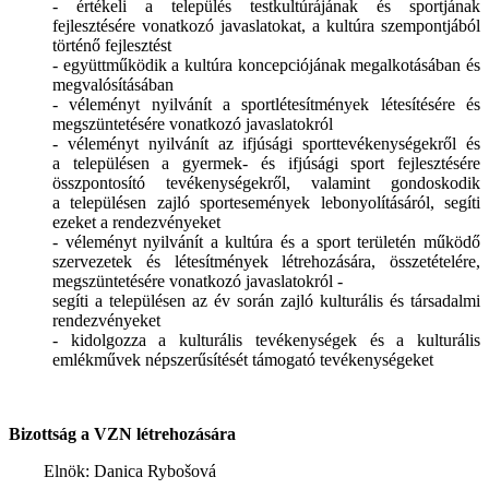
- értékeli a település testkultúrájának és sportjának
fejlesztésére vonatkozó javaslatokat, a kultúra szempontjából
történő fejlesztést
- együttműködik a kultúra koncepciójának megalkotásában és
megvalósításában
- véleményt nyilvánít a sportlétesítmények létesítésére és
megszüntetésére vonatkozó javaslatokról
- véleményt nyilvánít az ifjúsági sporttevékenységekről és
a településen a gyermek- és ifjúsági sport fejlesztésére
összpontosító tevékenységekről, valamint gondoskodik
a településen zajló sportesemények lebonyolításáról, segíti
ezeket a rendezvényeket
- véleményt nyilvánít a kultúra és a sport területén működő
szervezetek és létesítmények létrehozására, összetételére,
megszüntetésére vonatkozó javaslatokról -
segíti a településen az év során zajló kulturális és társadalmi
rendezvényeket
- kidolgozza a kulturális tevékenységek és a kulturális
emlékművek népszerűsítését támogató tevékenységeket
Bizottság a VZN létrehozására
Elnök: Danica Rybošová