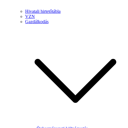
Hivatali hirtetőtábla
VZN
Gazdálkodás