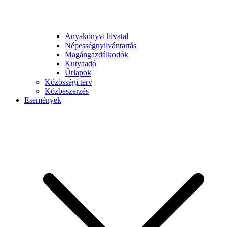
Anyakönyvi hivatal
Népességnyilvántartás
Magángazdálkodók
Kutyaadó
Űrlapok
Közösségi terv
Közbeszerzés
Események