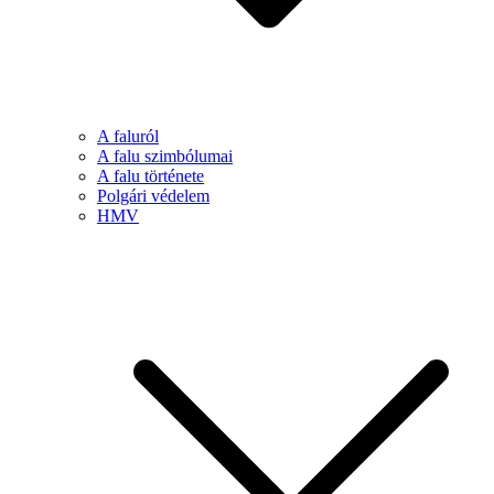
A faluról
A falu szimbólumai
A falu története
Polgári védelem
HMV