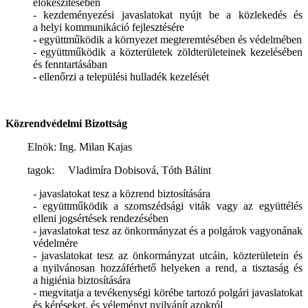
előkészítésében
- kezdeményezési javaslatokat nyújt be a közlekedés és
a helyi kommunikáció fejlesztésére
- együttműködik a környezet megteremtésében és védelmében
- együttműködik a közterületek zöldterületeinek kezelésében
és fenntartásában
- ellenőrzi a települési hulladék kezelését
Közrendvédelmi Bizottság
Elnök: Ing. Milan Kajas
tagok:
Vladimíra Dobisová, Tóth Bálint
- javaslatokat tesz a közrend biztosítására
- együttműködik a szomszédsági viták vagy az együttélés
elleni jogsértések rendezésében
- javaslatokat tesz az önkormányzat és a polgárok vagyonának
védelmére
- javaslatokat tesz az önkormányzat utcáin, közterületein és
a nyilvánosan hozzáférhető helyeken a rend, a tisztaság és
a higiénia biztosítására
- megvitatja a tevékenységi körébe tartozó polgári javaslatokat
és kéréseket, és véleményt nyilvánít azokról