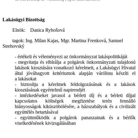
Lakásügyi Bizottság
Elnök:
Danica Rybošová
tagok: Ing. Milan Kajas, Mgr. Martina Frenková, Samuel
Strehovský
- értékeli és véleményezi az önkormányzat lakáspolitikáját
- megvitatja és elbírálja a polgárok önkormányzati tulajdonú
lakások kiosztására vonatkozó kérelmeit, a Lakásügyi Hivatal
által jóváhagyott kritériumok alapján várólista készíti el
a lakásokat
- biztosítja a kérelmek feldolgozásának és a lakások
kiosztásának egyértelmű napirendjét
- intézkedéseket javasol a bérleti díj és a bérleti díjjal
kapcsolatos költségek megfizetése terén fennálló
hiányosságok kiküszöbölésére, a házszabályok és a civilizált
együttélés betartásával
- együttműködik a polgárok panaszainak és a bérlők
viselkedésének kivizsgálásában