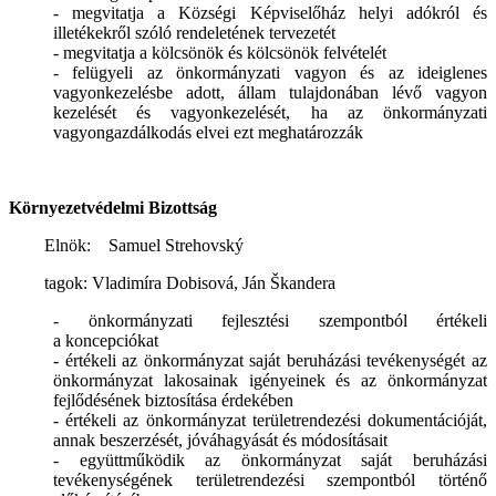
- megvitatja a Községi Képviselőház helyi adókról és
illetékekről szóló rendeletének tervezetét
- megvitatja a kölcsönök és kölcsönök felvételét
- felügyeli az önkormányzati vagyon és az ideiglenes
vagyonkezelésbe adott, állam tulajdonában lévő vagyon
kezelését és vagyonkezelését, ha az önkormányzati
vagyongazdálkodás elvei ezt meghatározzák
Környezetvédelmi Bizottság
Elnök:
Samuel Strehovský
tagok: Vladimíra Dobisová, Ján Škandera
- önkormányzati fejlesztési szempontból értékeli
a koncepciókat
- értékeli az önkormányzat saját beruházási tevékenységét az
önkormányzat lakosainak igényeinek és az önkormányzat
fejlődésének biztosítása érdekében
- értékeli az önkormányzat területrendezési dokumentációját,
annak beszerzését, jóváhagyását és módosításait
- együttműködik az önkormányzat saját beruházási
tevékenységének területrendezési szempontból történő