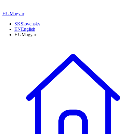
HU
Magyar
SK
Slovensky
EN
English
HU
Magyar