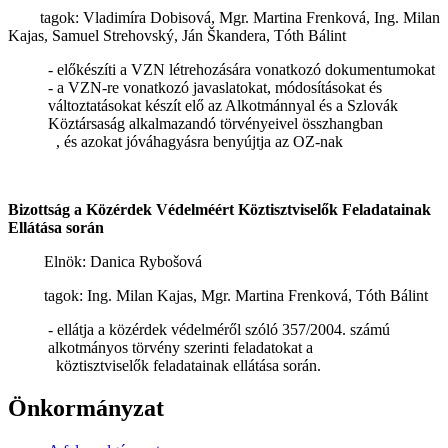
tagok: Vladimíra Dobisová, Mgr. Martina Frenková, Ing. Milan
Kajas, Samuel Strehovský, Ján Škandera, Tóth Bálint
- előkészíti a VZN létrehozására vonatkozó dokumentumokat
- a VZN-re vonatkozó javaslatokat, módosításokat és
változtatásokat készít elő az Alkotmánnyal és a Szlovák
Köztársaság alkalmazandó törvényeivel összhangban
, és azokat jóváhagyásra benyújtja az OZ-nak
Bizottság a Közérdek Védelméért Köztisztviselők Feladatainak
Ellátása során
Elnök: Danica Rybošová
tagok: Ing. Milan Kajas, Mgr. Martina Frenková, Tóth Bálint
- ellátja a közérdek védelméről szóló 357/2004. számú
alkotmányos törvény szerinti feladatokat a
köztisztviselők feladatainak ellátása során.
Önkormányzat