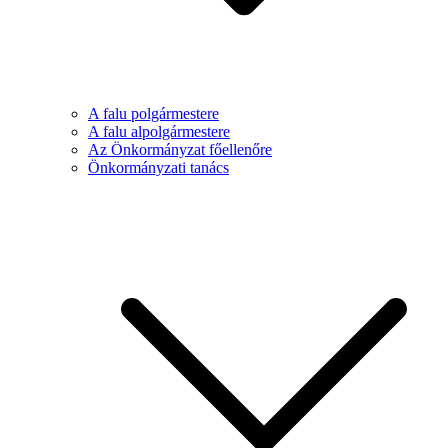
A falu polgármestere
A falu alpolgármestere
Az Önkormányzat főellenőre
Önkormányzati tanács