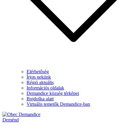
Elérhetőség
Írjon nekünk
Régió aktuális
Információs oldalak
Demandice község térképei
Bujdoška alatt
Virtuális temetők Demandice-ban
Deménd