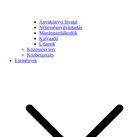
Anyakönyvi hivatal
Népességnyilvántartás
Magángazdálkodók
Kutyaadó
Űrlapok
Közösségi terv
Közbeszerzés
Események