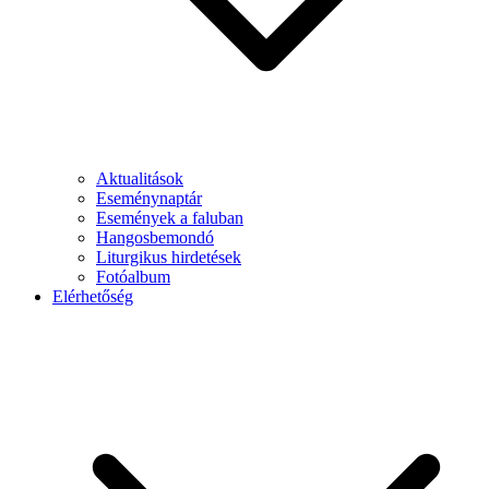
Aktualitások
Eseménynaptár
Események a faluban
Hangosbemondó
Liturgikus hirdetések
Fotóalbum
Elérhetőség