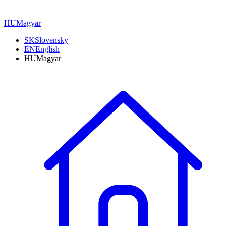
HU
Magyar
SK
Slovensky
EN
English
HU
Magyar