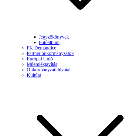
Jegyzőkönyvek
Fotóalbum
FK Demandice
Partner önkormányzatok
Európai Unió
Műemlékjavítás
Önkormányzati hivatal
Kultúra