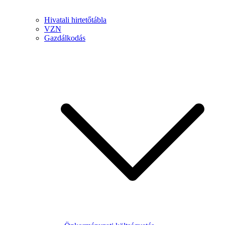
Hivatali hirtetőtábla
VZN
Gazdálkodás