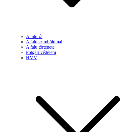
A faluról
A falu szimbólumai
A falu története
Polgári védelem
HMV