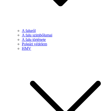
A faluról
A falu szimbólumai
A falu története
Polgári védelem
HMV