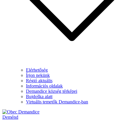
Elérhetőség
Írjon nekünk
Régió aktuális
Információs oldalak
Demandice község térképei
Bujdoška alatt
Virtuális temetők Demandice-ban
Deménd