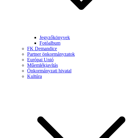
Jegyzőkönyvek
Fotóalbum
FK Demandice
Partner önkormányzatok
Európai Unió
Műemlékjavítás
Önkormányzati hivatal
Kultúra