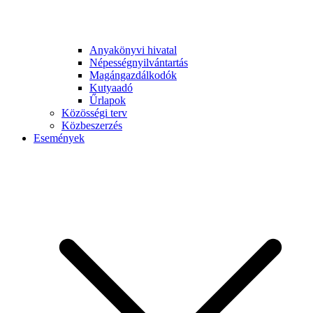
Anyakönyvi hivatal
Népességnyilvántartás
Magángazdálkodók
Kutyaadó
Űrlapok
Közösségi terv
Közbeszerzés
Események