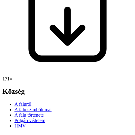
171×
Község
A faluról
A falu szimbólumai
A falu története
Polgári védelem
HMV