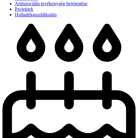
Antiszociális tevékenység bejelentése
Projektek
Hulladékgazdálkodás