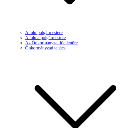
A falu polgármestere
A falu alpolgármestere
Az Önkormányzat főellenőre
Önkormányzati tanács