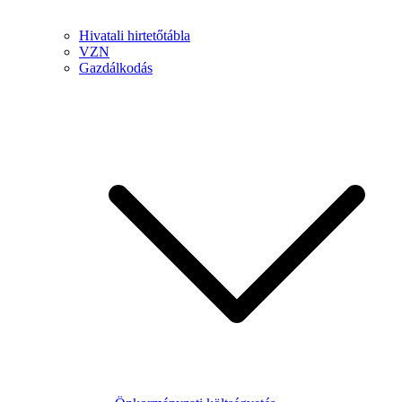
Hivatali hirtetőtábla
VZN
Gazdálkodás