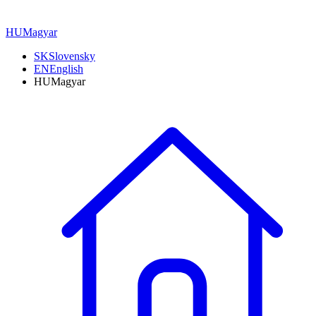
HU
Magyar
SK
Slovensky
EN
English
HU
Magyar