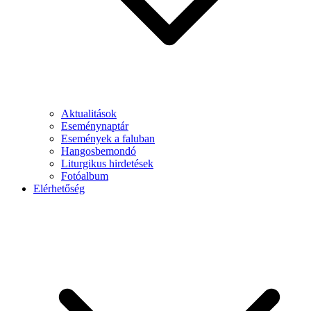
Aktualitások
Eseménynaptár
Események a faluban
Hangosbemondó
Liturgikus hirdetések
Fotóalbum
Elérhetőség