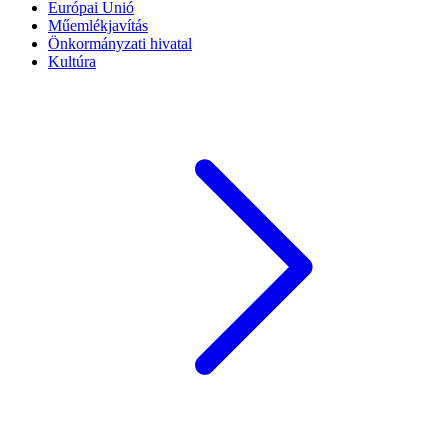
Európai Unió
Műemlékjavítás
Önkormányzati hivatal
Kultúra