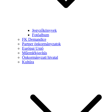
Jegyzőkönyvek
Fotóalbum
FK Demandice
Partner önkormányzatok
Európai Unió
Műemlékjavítás
Önkormányzati hivatal
Kultúra