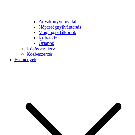
Anyakönyvi hivatal
Népességnyilvántartás
Magángazdálkodók
Kutyaadó
Űrlapok
Közösségi terv
Közbeszerzés
Események