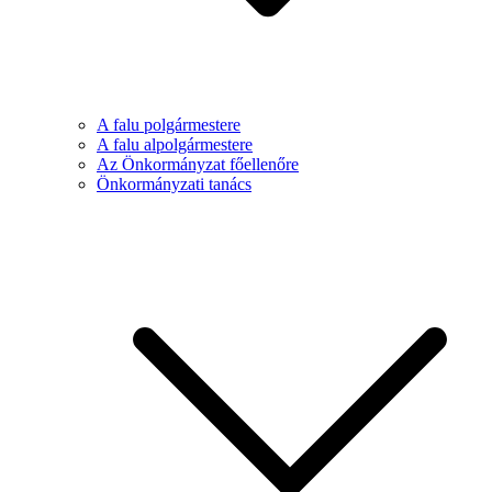
A falu polgármestere
A falu alpolgármestere
Az Önkormányzat főellenőre
Önkormányzati tanács