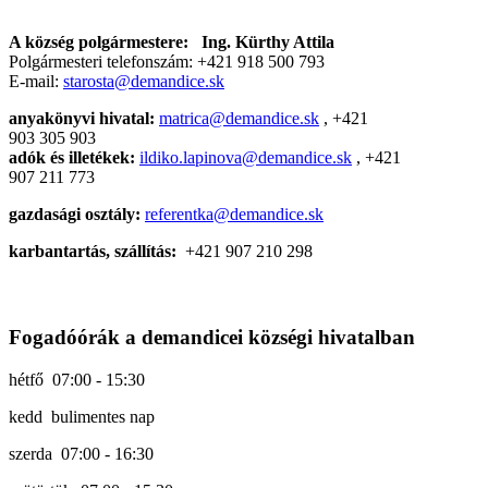
A község polgármestere:
Ing. Kürthy Attila
Polgármesteri telefonszám: +421 918 500 793
E-mail:
starosta@demandice.sk
anyakönyvi hivatal:
matrica@demandice.sk
, +421
903 305 903
adók és illetékek:
ildiko.lapinova@demandice.sk
, +421
907 211 773
gazdasági osztály:
referentka@demandice.sk
karbantartás, szállítás:
+421
907 210 298
Fogadóórák a demandicei községi hivatalban
hétfő 07:00 - 15:30
kedd bulimentes nap
szerda 07:00 - 16:30