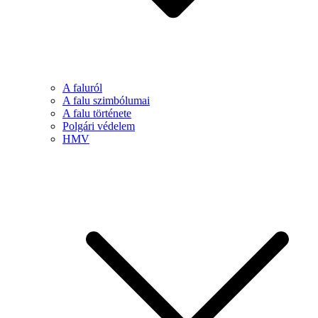
A faluról
A falu szimbólumai
A falu története
Polgári védelem
HMV