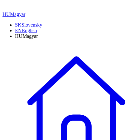
HU
Magyar
SK
Slovensky
EN
English
HU
Magyar