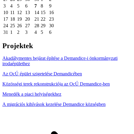
3
4
5
6
7
8
9
10
11
12
13
14
15
16
17
18
19
20
21
22
23
24
25
26
27
28
29
30
31
1
2
3
4
5
6
Projektek
Akadálymentes bejárat építése a Demandice-i önkormányzati
irodaépülethez
Az OcÚ épület szigetelése Demandicében
Közösségi terek rekonstrukciója az OcÚ Demandice-ben
Menedék a piaci helyiségekhez
A migrációs kihívások kezelése Demandice községben