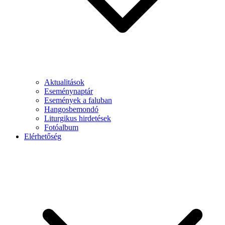
Aktualitások
Eseménynaptár
Események a faluban
Hangosbemondó
Liturgikus hirdetések
Fotóalbum
Elérhetőség