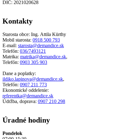
DIČ: 2021020628
Kontakty
Starosta obce: Ing. Attila Kürthy
Mobil starosta:
0918 500 793
E-mail:
starosta@demandice.sk
Telefón:
036/7493121
Matrika:
matrika@demandice.sk
,
Telefón:
0903 305 903
Dane a poplatky:
ildiko.lapinova@demandice.sk
,
Telefón:
0907 211 773
Ekonomické oddelenie:
referentka@demandice.sk
Údržba, doprava:
0907 210 298
Úradné hodiny
Pondelok
07:00-15:30