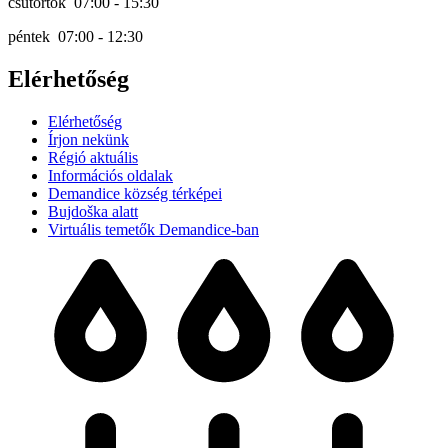
csütörtök 07:00 - 15:30
péntek 07:00 - 12:30
Elérhetőség
Elérhetőség
Írjon nekünk
Régió aktuális
Információs oldalak
Demandice község térképei
Bujdoška alatt
Virtuális temetők Demandice-ban