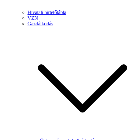
Hivatali hirtetőtábla
VZN
Gazdálkodás