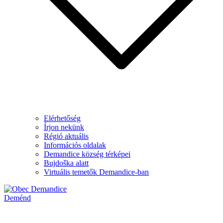
Elérhetőség
Írjon nekünk
Régió aktuális
Információs oldalak
Demandice község térképei
Bujdoška alatt
Virtuális temetők Demandice-ban
Deménd