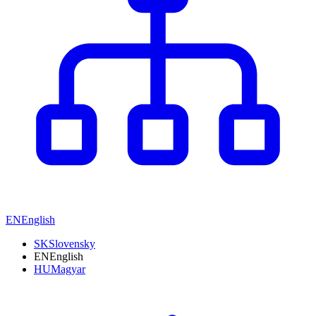
EN
English
SK
Slovensky
EN
English
HU
Magyar