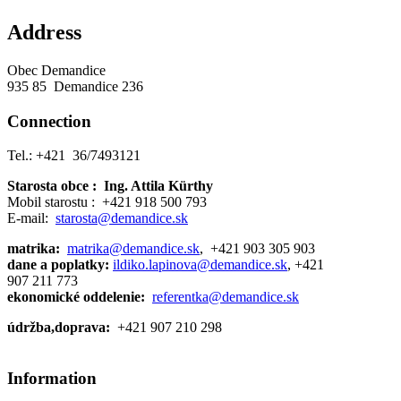
Address
Obec Demandice
935 85 Demandice 236
Connection
Tel.: +421 36/7493121
Starosta obce :
Ing. Attila Kürthy
Mobil starostu : +421 918 500 793
E-mail:
starosta@demandice.sk
matrika:
matrika@demandice.sk
, +421 903 305 903
dane a poplatky:
ildiko.lapinova@demandice.sk
, +421
907 211 773
ekonomické oddelenie:
referentka@demandice.sk
údržba,doprava:
+421 907 210 298
Information