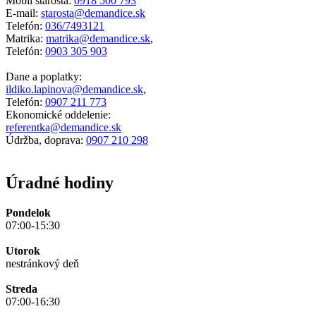
Mobil starosta:
0918 500 793
E-mail:
starosta@demandice.sk
Telefón:
036/7493121
Matrika:
matrika@demandice.sk
,
Telefón:
0903 305 903
Dane a poplatky:
ildiko.lapinova@demandice.sk
,
Telefón:
0907 211 773
Ekonomické oddelenie:
referentka@demandice.sk
Údržba, doprava:
0907 210 298
Úradné hodiny
Pondelok
07:00-15:30
Utorok
nestránkový deň
Streda
07:00-16:30