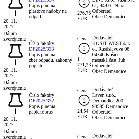
Popis plnenia
61, 949 01 Nitra
plastové nádoby na
Odberateľ
276,75
odpad
Obec Demandice
EUR
20. 11.
2025
Dátum
Dodávateľ
Cena
zverejnenia
Číslo faktúry
KOSIT WEST s. r.
DF2025/333
o., Rastislavova 98,
Popis plnenia
04346 Košice -
1
zber odpadu, zákonný
mestská časť Juh
771,23
poplatok
Odberateľ
20. 11.
EUR
Obec Demandice
2025
Dátum
zverejnenia
Dodávateľ
Cena
Číslo faktúry
Laven s.r.o.,
DF2025/332
Demandice 200,
Popis plnenia
93585 Demandice
24,54
papier.obrus
Odberateľ
EUR
Obec Demandice
20. 11.
2025
Dátum
Dodávateľ
Cena
zverejnenia