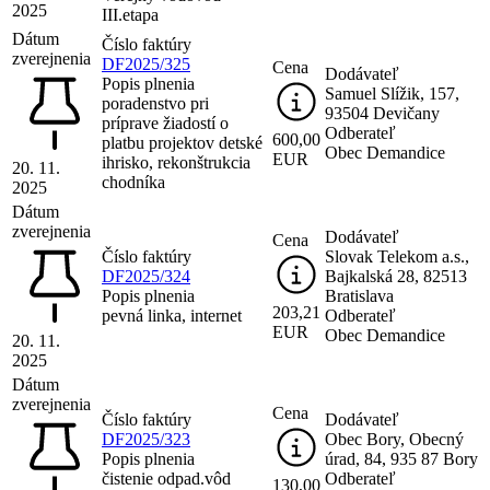
2025
III.etapa
Dátum
Číslo faktúry
zverejnenia
DF2025/325
Cena
Dodávateľ
Popis plnenia
Samuel Slížik, 157,
poradenstvo pri
93504 Devičany
príprave žiadostí o
Odberateľ
600,00
platbu projektov detské
Obec Demandice
EUR
ihrisko, rekonštrukcia
20. 11.
chodníka
2025
Dátum
zverejnenia
Dodávateľ
Cena
Číslo faktúry
Slovak Telekom a.s.,
DF2025/324
Bajkalská 28, 82513
Popis plnenia
Bratislava
203,21
pevná linka, internet
Odberateľ
EUR
Obec Demandice
20. 11.
2025
Dátum
zverejnenia
Cena
Číslo faktúry
Dodávateľ
DF2025/323
Obec Bory, Obecný
Popis plnenia
úrad, 84, 935 87 Bory
čistenie odpad.vôd
Odberateľ
130,00