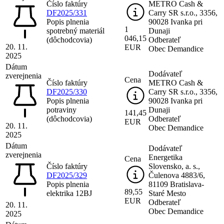
Číslo faktúry
METRO Cash &
DF2025/331
Carry SR s.r.o., 3356,
Popis plnenia
90028 Ivanka pri
1
spotrebný materiál
Dunaji
046,15
(dôchodcovia)
Odberateľ
20. 11.
EUR
Obec Demandice
2025
Dátum
Dodávateľ
zverejnenia
Cena
Číslo faktúry
METRO Cash &
DF2025/330
Carry SR s.r.o., 3356,
Popis plnenia
90028 Ivanka pri
potraviny
Dunaji
141,45
(dôchodcovia)
Odberateľ
EUR
20. 11.
Obec Demandice
2025
Dátum
Dodávateľ
zverejnenia
Energetika
Cena
Číslo faktúry
Slovensko, a. s.,
DF2025/329
Čulenova 4883/6,
Popis plnenia
81109 Bratislava-
89,55
elektrika 12BJ
Staré Mesto
EUR
Odberateľ
20. 11.
Obec Demandice
2025