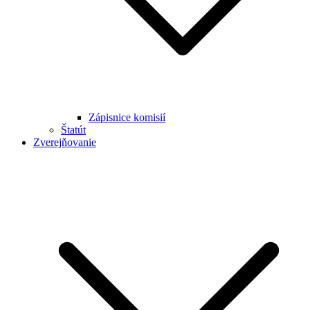
Zápisnice komisií
Štatút
Zverejňovanie