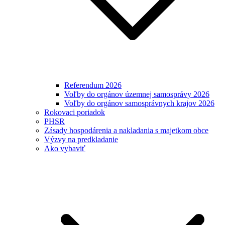
Referendum 2026
Voľby do orgánov územnej samosprávy 2026
Voľby do orgánov samosprávnych krajov 2026
Rokovaci poriadok
PHSR
Zásady hospodárenia a nakladania s majetkom obce
Výzvy na predkladanie
Ako vybaviť