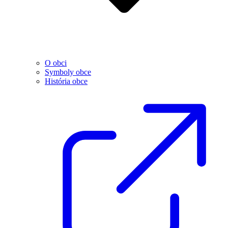
O obci
Symboly obce
História obce