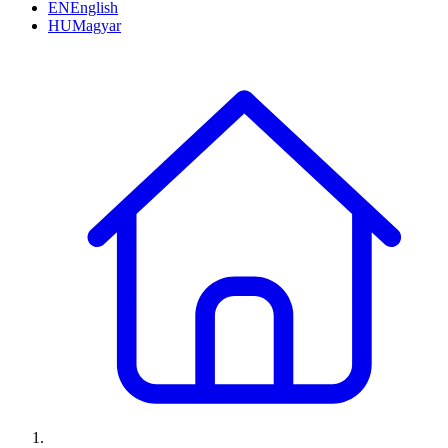
EN
English
HU
Magyar