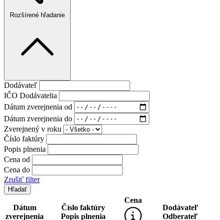
Rozšírené hľadanie
Dodávateľ
IČO Dodávatelia
Dátum zverejnenia od
Dátum zverejnenia do
Zverejnený v roku
Číslo faktúry
Popis plnenia
Cena od
Cena do
Zrušiť filter
Cena
Dátum
Číslo faktúry
Dodávateľ
zverejnenia
Popis plnenia
Odberateľ