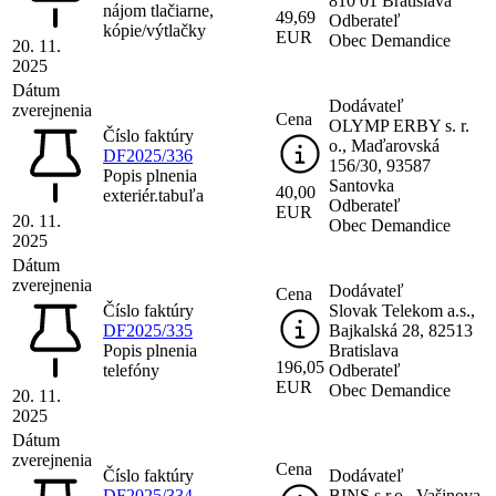
810 01 Bratislava
nájom tlačiarne,
49,69
Odberateľ
kópie/výtlačky
EUR
Obec Demandice
20. 11.
2025
Dátum
Dodávateľ
zverejnenia
Cena
OLYMP ERBY s. r.
Číslo faktúry
o., Maďarovská
DF2025/336
156/30, 93587
Popis plnenia
Santovka
40,00
exteriér.tabuľa
Odberateľ
EUR
20. 11.
Obec Demandice
2025
Dátum
zverejnenia
Dodávateľ
Cena
Číslo faktúry
Slovak Telekom a.s.,
DF2025/335
Bajkalská 28, 82513
Popis plnenia
Bratislava
196,05
telefóny
Odberateľ
EUR
Obec Demandice
20. 11.
2025
Dátum
zverejnenia
Cena
Číslo faktúry
Dodávateľ
DF2025/334
BINS s.r.o., Vašinova