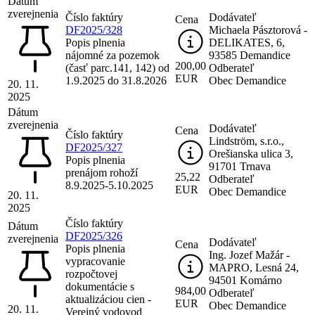
Dátum
zverejnenia
Číslo faktúry
Dodávateľ
Cena
DF2025/328
Michaela Pásztorová -
Popis plnenia
DELIKATES, 6,
nájomné za pozemok
93585 Demandice
200,00
(časť parc.141, 142) od
Odberateľ
EUR
1.9.2025 do 31.8.2026
Obec Demandice
20. 11.
2025
Dátum
zverejnenia
Dodávateľ
Cena
Číslo faktúry
Lindström, s.r.o.,
DF2025/327
Orešianska ulica 3,
Popis plnenia
91701 Trnava
prenájom rohoží
25,22
Odberateľ
8.9.2025-5.10.2025
EUR
Obec Demandice
20. 11.
2025
Číslo faktúry
Dátum
DF2025/326
zverejnenia
Dodávateľ
Cena
Popis plnenia
Ing. Jozef Mažár -
vypracovanie
MAPRO, Lesná 24,
rozpočtovej
94501 Komárno
dokumentácie s
984,00
Odberateľ
aktualizáciou cien -
EUR
Obec Demandice
20. 11.
Verejný vodovod