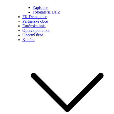
Zápisnice
Fotogaléria DHZ
FK Demandice
Partnerské obce
Európska únia
Oprava pomníka
Obecný úrad
Kultúra